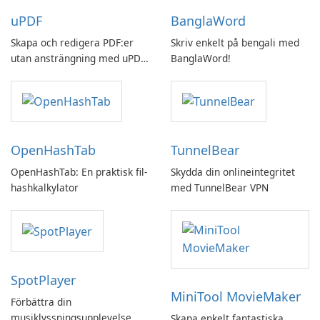
uPDF
BanglaWord
Skapa och redigera PDF:er
Skriv enkelt på bengali med
utan ansträngning med uPDF
BanglaWord!
by UPDF
OpenHashTab
TunnelBear
OpenHashTab: En praktisk fil-
Skydda din onlineintegritet
hashkalkylator
med TunnelBear VPN
SpotPlayer
MiniTool MovieMaker
Förbättra din
musiklyssningsupplevelse
Skapa enkelt fantastiska