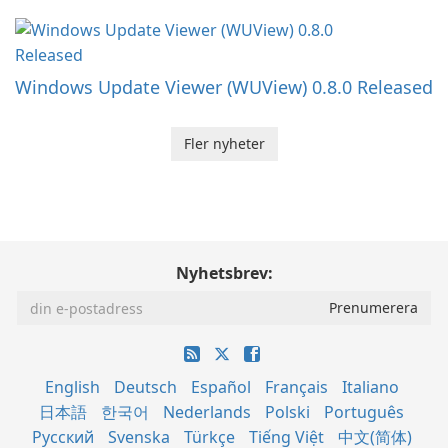
Windows Update Viewer (WUView) 0.8.0 Released
Fler nyheter
Nyhetsbrev:
English
Deutsch
Español
Français
Italiano
日本語
한국어
Nederlands
Polski
Português
Русский
Svenska
Türkçe
Tiếng Việt
中文(简体)