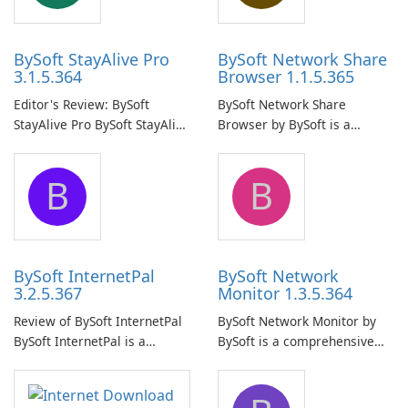
BySoft StayAlive Pro
BySoft Network Share
3.1.5.364
Browser 1.1.5.365
Editor's Review: BySoft
BySoft Network Share
StayAlive Pro BySoft StayAlive
Browser by BySoft is a
Pro is a reliable software
comprehensive software
application designed to
application that allows users
B
B
ensure the continuous and
to easily browse and manage
uninterrupted operation of
shared folders on their
your computer system.
network.
BySoft InternetPal
BySoft Network
3.2.5.367
Monitor 1.3.5.364
Review of BySoft InternetPal
BySoft Network Monitor by
BySoft InternetPal is a
BySoft is a comprehensive
comprehensive software
network monitoring software
application designed to
designed to help businesses
monitor your internet
effectively manage their