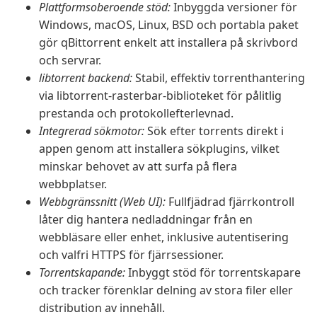
Plattformsoberoende stöd:
Inbyggda versioner för
Windows, macOS, Linux, BSD och portabla paket
gör qBittorrent enkelt att installera på skrivbord
och servrar.
libtorrent backend:
Stabil, effektiv torrenthantering
via libtorrent-rasterbar-biblioteket för pålitlig
prestanda och protokollefterlevnad.
Integrerad sökmotor:
Sök efter torrents direkt i
appen genom att installera sökplugins, vilket
minskar behovet av att surfa på flera
webbplatser.
Webbgränssnitt (Web UI):
Fullfjädrad fjärrkontroll
låter dig hantera nedladdningar från en
webbläsare eller enhet, inklusive autentisering
och valfri HTTPS för fjärrsessioner.
Torrentskapande:
Inbyggt stöd för torrentskapare
och tracker förenklar delning av stora filer eller
distribution av innehåll.