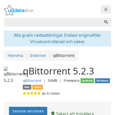
☰
Alla gratis nedladdningar. Endast originalfiler.
Viruskontrollerad och säker.
Hemma
Internet
qBittorrent
qBittorrent 5.2.3
qBittorrent
❘
34MB
❘
Freeware
Android
Windows
Mac
Linux
av
4
röster
Senaste versionen
Säkert att installera