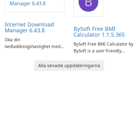
B
connection and provide real-
network infrastructure.
time insights into its
performance.
Internet Download
BySoft Free BMI
Manager 6.43.8
Calculator 1.1.5.365
Öka din
BySoft Free BMI Calculator by
nedladdningshastighet med
BySoft is a user-friendly
Internet Download Manager!
software application
designed to help you
Alla senaste uppdateringarna
calculate your Body Mass
Index quickly and accurately.