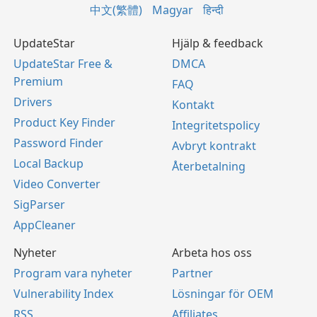
中文(繁體)
Magyar
हिन्दी
UpdateStar
Hjälp & feedback
UpdateStar Free &
DMCA
Premium
FAQ
Drivers
Kontakt
Product Key Finder
Integritetspolicy
Password Finder
Avbryt kontrakt
Local Backup
Återbetalning
Video Converter
SigParser
AppCleaner
Nyheter
Arbeta hos oss
Program vara nyheter
Partner
Vulnerability Index
Lösningar för OEM
RSS
Affiliates