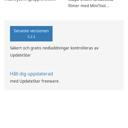
med SpotPlayer
filmer med MiniTool
MovieMaker.
Senaste versionen
5.2.3
Säkert och gratis nedladdningar kontrolleras av
UpdateStar
Håll dig uppdaterad
med UpdateStar freeware.