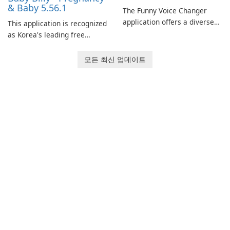
& Baby 5.56.1
The Funny Voice Changer
application offers a diverse
This application is recognized
selection of over 50 sound
as Korea's leading free
and voice effects, providing
platform for pregnancy and
users with robust
baby tracking, offering
모든 최신 업데이트
customization options for
essential healthcare tips and
voice modification.
doctor-approved articles.