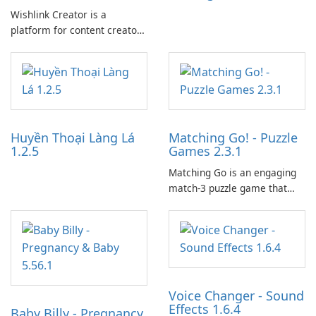
Wishlink Creator is a
platform for content creators
designed to monetize their
work through built-in brand
partnerships and integrated
tools for content distribution
and audience engagement.
Huyền Thoại Làng Lá
Matching Go! - Puzzle
1.2.5
Games 2.3.1
Matching Go is an engaging
match-3 puzzle game that
invites players to join Chloe
and her charming corgi,
Ollie, on an adventurous
journey across diverse
landscapes.
Voice Changer - Sound
Effects 1.6.4
Baby Billy - Pregnancy