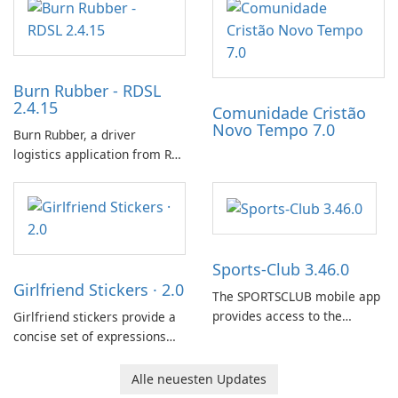
expanding gameplay through
that affect connectivity and
continued hatching.
apply adaptive adjustments.
Burn Rubber - RDSL
2.4.15
Comunidade Cristão
Novo Tempo 7.0
Burn Rubber, a driver
logistics application from Rail
Delivery Services, is designed
to streamline communication
between drivers and
dispatchers, focusing on
efficient information sharing
Sports-Club 3.46.0
to support day-to-day
Girlfriend Stickers · 2.0
coordination and operations.
The SPORTSCLUB mobile app
provides access to the
Girlfriend stickers provide a
SPORTSCLUB fitness studio
concise set of expressions
from a smartphone, focusing
for daily chat on iPhone, iPad,
on scheduling, data tracking,
and other Apple devices. The
Alle neuesten Updates
and training support. It aims
collection centers on girly