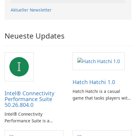
Aktueller Newsletter
Neueste Updates
I
Hatch Hatchi 1.0
Hatch Hatchi is a casual
Intel® Connectivity
game that tasks players with
Performance Suite
50.26.804.0
achieving a high score,
hatching eggs, and sharing
Intel® Connectivity
progress with friends. The
Performance Suite is a
experience centers on
network optimization utility
incubating eggs and
designed to identify factors