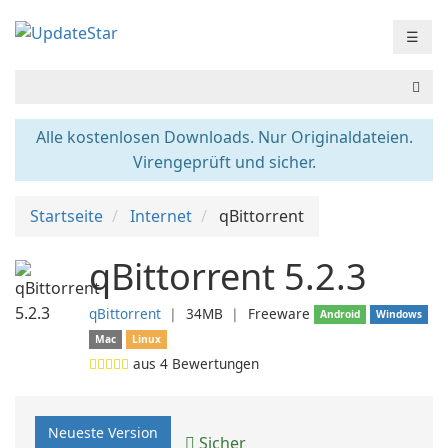
☰
Alle kostenlosen Downloads. Nur Originaldateien.
Virengeprüft und sicher.
Startseite
Internet
qBittorrent
qBittorrent 5.2.3
qBittorrent
❘
34MB
❘
Freeware
Android
Windows
Mac
Linux
aus
4
Bewertungen
Neueste Version
Sicher