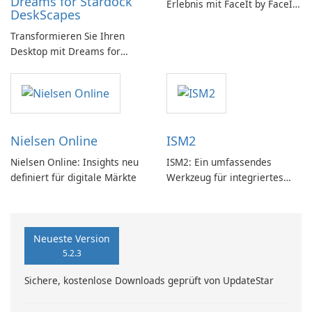
Dreams for Stardock
Erlebnis mit FaceIt by FaceIt
DeskScapes
PC!
Transformieren Sie Ihren
Desktop mit Dreams for
DeskScapes
Nielsen Online
ISM2
Nielsen Online: Insights neu
ISM2: Ein umfassendes
definiert für digitale Märkte
Werkzeug für integriertes
Softwaremanagement
Neueste Version
5.2.3
Sichere, kostenlose Downloads geprüft von UpdateStar