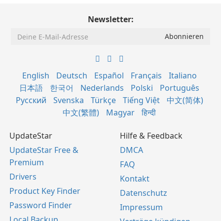
Newsletter:
English
Deutsch
Español
Français
Italiano
日本語
한국어
Nederlands
Polski
Português
Русский
Svenska
Türkçe
Tiếng Việt
中文(简体)
中文(繁體)
Magyar
हिन्दी
UpdateStar
Hilfe & Feedback
UpdateStar Free &
DMCA
Premium
FAQ
Drivers
Kontakt
Product Key Finder
Datenschutz
Password Finder
Impressum
Local Backup