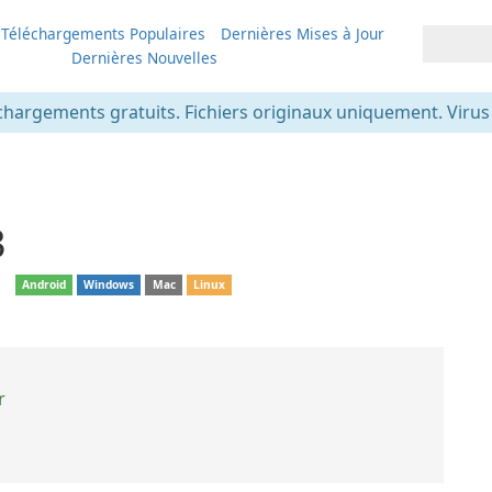
Téléchargements Populaires
Dernières Mises à Jour
Dernières Nouvelles
chargements gratuits. Fichiers originaux uniquement. Virus v
3
❘
Android
Windows
Mac
Linux
r