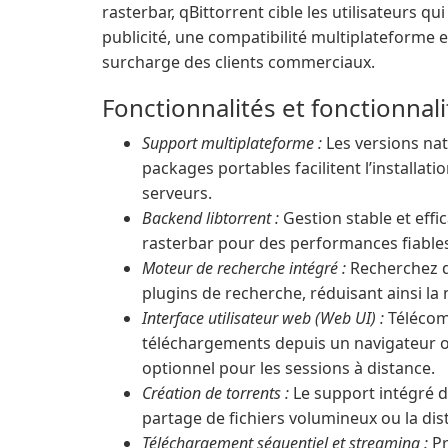
rasterbar, qBittorrent cible les utilisateurs q
publicité, une compatibilité multiplateforme 
surcharge des clients commerciaux.
Fonctionnalités et fonctionnali
Support multiplateforme :
Les versions na
packages portables facilitent l’installat
serveurs.
Backend libtorrent :
Gestion stable et effic
rasterbar pour des performances fiables
Moteur de recherche intégré :
Recherchez de
plugins de recherche, réduisant ainsi la 
Interface utilisateur web (Web UI) :
Télécom
téléchargements depuis un navigateur ou 
optionnel pour les sessions à distance.
Création de torrents :
Le support intégré du
partage de fichiers volumineux ou la dis
Téléchargement séquentiel et streaming :
Pr