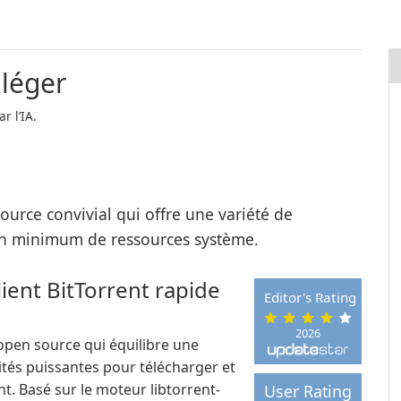
 léger
r l’IA.
source convivial qui offre une variété de
un minimum de ressources système.
client BitTorrent rapide
Editor's Rating
2026
t open source qui équilibre une
lités puissantes pour télécharger et
nt. Basé sur le moteur libtorrent-
User Rating