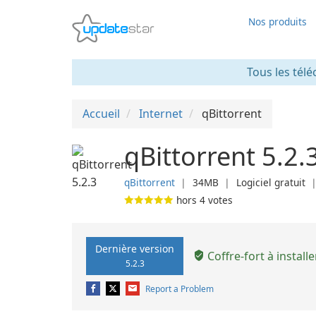
Nos produits
Tous les télé
Accueil
Internet
qBittorrent
qBittorrent 5.2.
qBittorrent
❘
34MB
❘
Logiciel gratuit
hors
4
votes
Dernière version
Coffre-fort à installe
5.2.3
Report a Problem