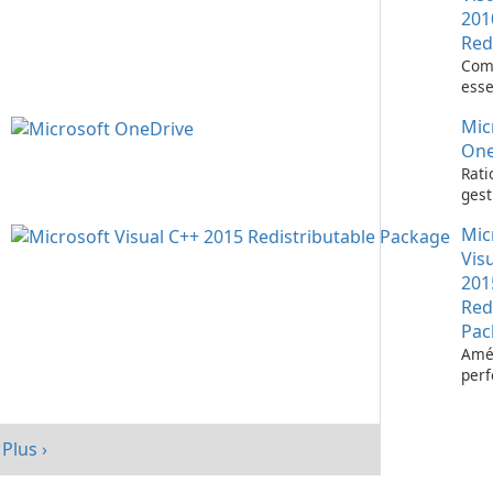
201
Red
Com
esse
l’ex
Mic
d’ap
Visu
One
Rati
gest
fich
Mic
Micr
One
Vis
201
Red
Pac
Amél
per
votr
avec
redi
Plus ›
Micr
C++ 